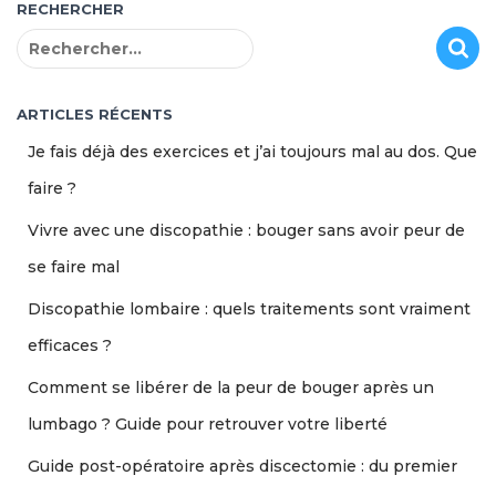
RECHERCHER
R
e
c
h
ARTICLES RÉCENTS
e
Je fais déjà des exercices et j’ai toujours mal au dos. Que
r
c
faire ?
h
Vivre avec une discopathie : bouger sans avoir peur de
e
r
se faire mal
:
Discopathie lombaire : quels traitements sont vraiment
efficaces ?
Comment se libérer de la peur de bouger après un
lumbago ? Guide pour retrouver votre liberté
Guide post-opératoire après discectomie : du premier