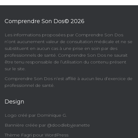
Comprendre Son Dos© 2026
​Les informations proposées par Comprendre Son Dos
n’ont aucunement valeur de consultation médicale et ne se
substituent en aucun cas à une prise en soin par des
professionnels de santé. Comprendre Son Dos ne saurait
être tenu responsable de l’utilisation du contenu présent
sur le site.
Comprendre Son Dos n’est affilié à aucun lieu d’exercice de
professionnel de santé.
Design
Logo créé par Dominique G.
Bannière créée par @doodlebyjeanette
Thème Fagri pour WordPress