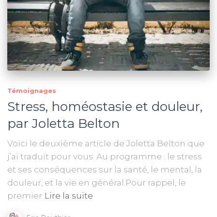
Témoignages
Stress, homéostasie et douleur,
par Joletta Belton
Voici le deuxième article de Joletta Belton que
j’ai traduit pour vous. Au programme : le stress
et ses conséquences sur la santé, le mental, la
douleur, et la vie en général.Pour rappel, le
premier
Lire la suite