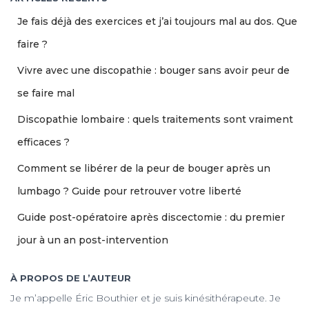
e
Je fais déjà des exercices et j’ai toujours mal au dos. Que
r
c
faire ?
h
Vivre avec une discopathie : bouger sans avoir peur de
e
r
se faire mal
:
Discopathie lombaire : quels traitements sont vraiment
efficaces ?
Comment se libérer de la peur de bouger après un
lumbago ? Guide pour retrouver votre liberté
Guide post-opératoire après discectomie : du premier
jour à un an post-intervention
À PROPOS DE L’AUTEUR
Je m’appelle Éric Bouthier et je suis kinésithérapeute. Je