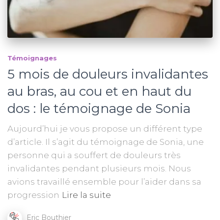
Témoignages
5 mois de douleurs invalidantes
au bras, au cou et en haut du
dos : le témoignage de Sonia
Aujourd’hui je vous propose un différent type
d’article. Il s’agit du témoignage de Sonia, une
personne qui a souffert de douleurs très
invalidantes pendant plusieurs mois. Nous
avions travaillé ensemble pour l’aider dans sa
progression
Lire la suite
Eric Bouthier