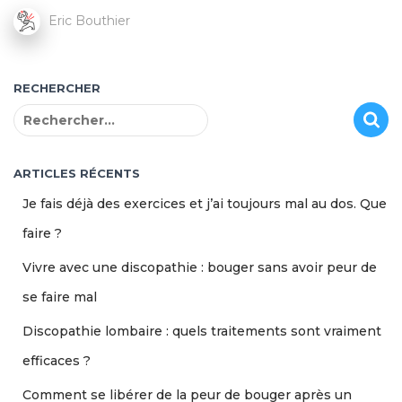
Eric Bouthier
RECHERCHER
R
e
c
h
ARTICLES RÉCENTS
e
Je fais déjà des exercices et j’ai toujours mal au dos. Que
r
c
faire ?
h
Vivre avec une discopathie : bouger sans avoir peur de
e
r
se faire mal
:
Discopathie lombaire : quels traitements sont vraiment
efficaces ?
Comment se libérer de la peur de bouger après un