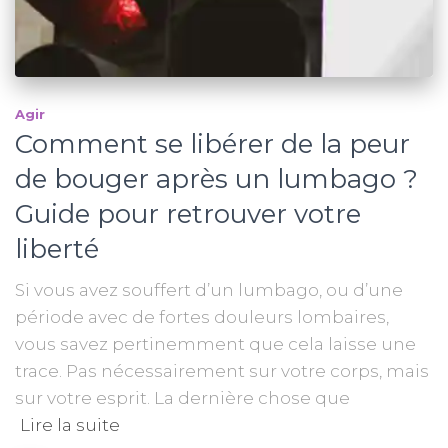
Agir
Comment se libérer de la peur
de bouger après un lumbago ?
Guide pour retrouver votre
liberté
Si vous avez souffert d’un lumbago, ou d’une
période avec de fortes douleurs lombaires,
vous savez pertinemment que cela laisse une
trace. Pas nécessairement sur votre corps, mais
sur votre esprit. La dernière chose que
Lire la suite