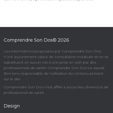
Comprendre Son Dos© 2026
​Les informations proposées par Comprendre Son Dos
n’ont aucunement valeur de consultation médicale et ne se
substituent en aucun cas à une prise en soin par des
professionnels de santé. Comprendre Son Dos ne saurait
être tenu responsable de l’utilisation du contenu présent
sur le site.
Comprendre Son Dos n’est affilié à aucun lieu d’exercice de
professionnel de santé.
Design