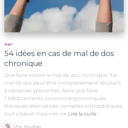
Agir
54 idées en cas de mal de dos
chronique
Que faire contre le mal de dos chronique ?Le
mal de dos peut être incroyablement résistant
à certaines approches. Alors que faire
? Médicaments, coussins ergonomiques,
thérapies alternatives, semelles orthopédiques,
tout y passe mais rien ne
Lire la suite
Eric Bouthier