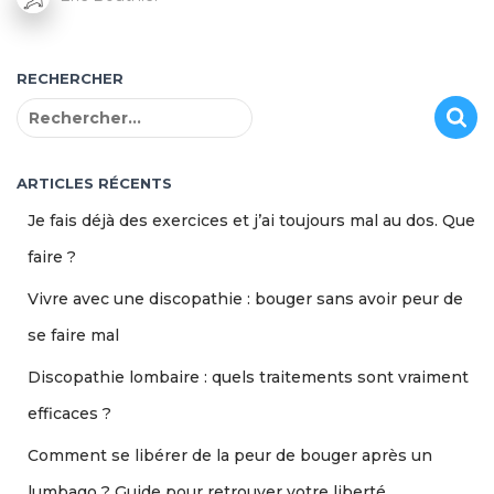
RECHERCHER
R
e
c
h
ARTICLES RÉCENTS
e
Je fais déjà des exercices et j’ai toujours mal au dos. Que
r
c
faire ?
h
Vivre avec une discopathie : bouger sans avoir peur de
e
r
se faire mal
:
Discopathie lombaire : quels traitements sont vraiment
efficaces ?
Comment se libérer de la peur de bouger après un
lumbago ? Guide pour retrouver votre liberté