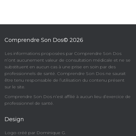
Comprendre Son Dos© 2026
​Les informations proposées par Comprendre Son Dos
n’ont aucunement valeur de consultation médicale et ne se
substituent en aucun cas à une prise en soin par des
professionnels de santé. Comprendre Son Dos ne saurait
être tenu responsable de l’utilisation du contenu présent
sur le site.
Comprendre Son Dos n’est affilié à aucun lieu d’exercice de
professionnel de santé.
Design
Logo créé par Dominique G.