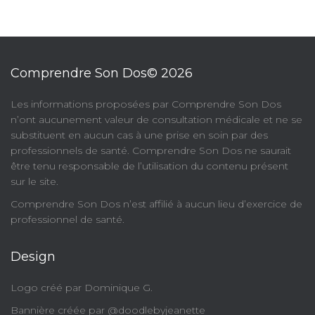
Comprendre Son Dos© 2026
​Les informations proposées par Comprendre Son Dos
n’ont aucunement valeur de consultation médicale et ne se
substituent en aucun cas à une prise en soin par des
professionnels de santé. Comprendre Son Dos ne saurait
être tenu responsable de l’utilisation du contenu présent
sur le site.
Comprendre Son Dos n’est affilié à aucun lieu d’exercice de
professionnel de santé.
Design
Logo créé par Dominique G.
Bannière créée par @doodlebyjeanette