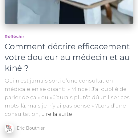
Réfléchir
Comment décrire efficacement
votre douleur au médecin et au
kiné ?
Qui n’est jamais sorti d’une consultation
médicale en se disant: » Mince ! J’ai oublié de
parler de ça » ou « J’aurais plutôt dû utiliser ces
mots-là, mais je n’y ai pas pensé » ?Lors d’une
consultation,
Lire la suite
Eric Bouthier