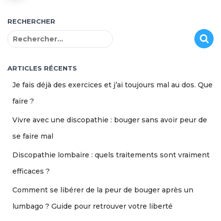
RECHERCHER
R
e
c
h
ARTICLES RÉCENTS
e
Je fais déjà des exercices et j’ai toujours mal au dos. Que
r
c
faire ?
h
Vivre avec une discopathie : bouger sans avoir peur de
e
r
se faire mal
:
Discopathie lombaire : quels traitements sont vraiment
efficaces ?
Comment se libérer de la peur de bouger après un
lumbago ? Guide pour retrouver votre liberté