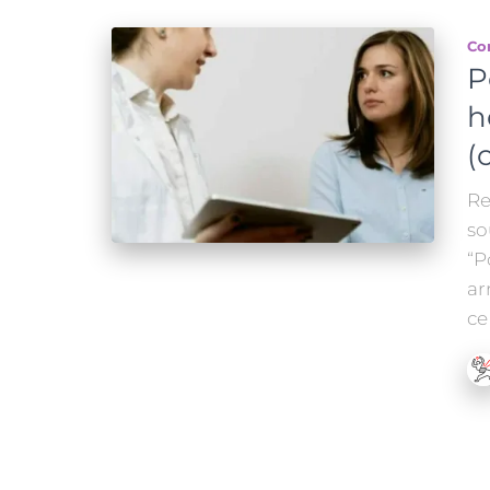
Co
P
h
(
Re
so
“P
ar
ce