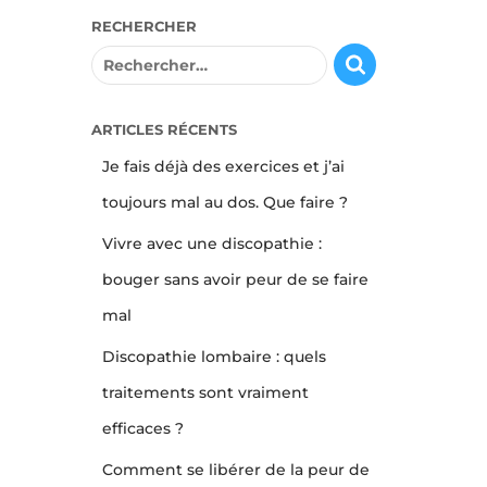
RECHERCHER
R
e
c
h
ARTICLES RÉCENTS
e
Je fais déjà des exercices et j’ai
r
c
toujours mal au dos. Que faire ?
h
Vivre avec une discopathie :
e
r
bouger sans avoir peur de se faire
mal
:
Discopathie lombaire : quels
traitements sont vraiment
efficaces ?
Comment se libérer de la peur de