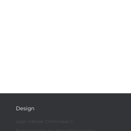
Design
Logo créé par Dominique G.
Bannière créée par @doodlebyjeanette