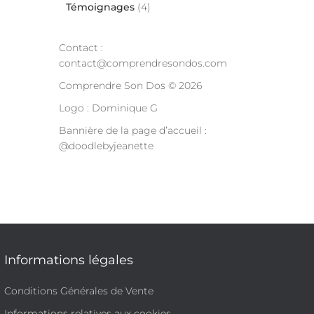
Témoignages
(4)
Contact :
contact@comprendresondos.com
Comprendre Son Dos © 2026
Logo : Dominique G
Bannière de la page d’accueil :
@doodlebyjeanette
Informations légales
Conditions Générales de Vente
Informations relatives aux cookies