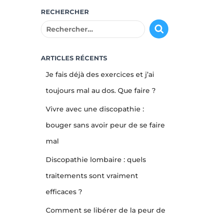
RECHERCHER
R
e
c
h
ARTICLES RÉCENTS
e
Je fais déjà des exercices et j’ai
r
c
toujours mal au dos. Que faire ?
h
Vivre avec une discopathie :
e
r
bouger sans avoir peur de se faire
mal
:
Discopathie lombaire : quels
traitements sont vraiment
efficaces ?
Comment se libérer de la peur de