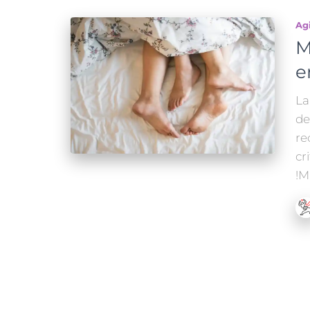
Ag
M
e
La
de
re
cr
!M