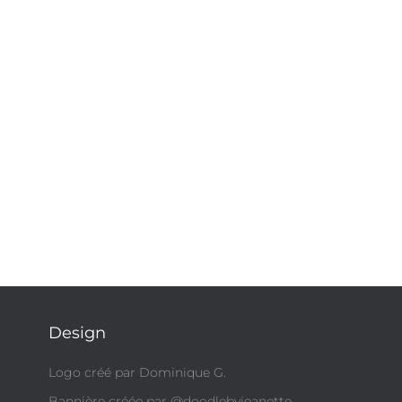
Design
Logo créé par Dominique G.
Bannière créée par @doodlebyjeanette