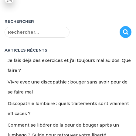
RECHERCHER
R
e
c
h
ARTICLES RÉCENTS
e
Je fais déjà des exercices et j’ai toujours mal au dos. Que
r
c
faire ?
h
Vivre avec une discopathie : bouger sans avoir peur de
e
r
se faire mal
:
Discopathie lombaire : quels traitements sont vraiment
efficaces ?
Comment se libérer de la peur de bouger après un
lumbago ? Guide pour retrouver votre liberté