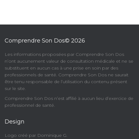
Comprendre Son Dos© 2026
​Les informations proposées par Comprendre Son Dos
n’ont aucunement valeur de consultation médicale et ne se
substituent en aucun cas à une prise en soin par des
professionnels de santé. Comprendre Son Dos ne saurait
être tenu responsable de l’utilisation du contenu présent
sur le site.
Comprendre Son Dos n’est affilié à aucun lieu d’exercice de
professionnel de santé.
Design
Logo créé par Dominique G.