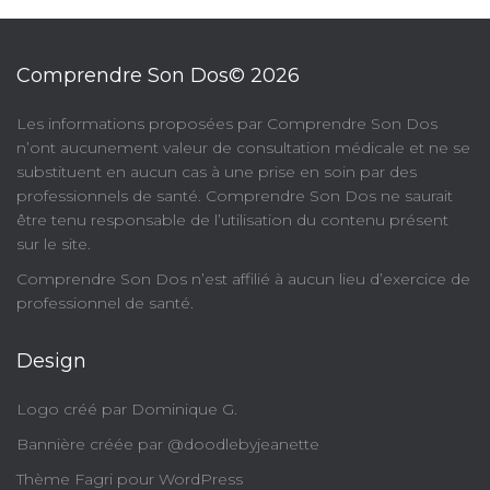
Comprendre Son Dos© 2026
​Les informations proposées par Comprendre Son Dos
n’ont aucunement valeur de consultation médicale et ne se
substituent en aucun cas à une prise en soin par des
professionnels de santé. Comprendre Son Dos ne saurait
être tenu responsable de l’utilisation du contenu présent
sur le site.
Comprendre Son Dos n’est affilié à aucun lieu d’exercice de
professionnel de santé.
Design
Logo créé par Dominique G.
Bannière créée par @doodlebyjeanette
Thème Fagri pour WordPress