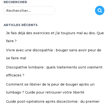
RECHERCHER
R
e
c
h
ARTICLES RÉCENTS
e
Je fais déjà des exercices et j’ai toujours mal au dos. Que
r
c
faire ?
h
Vivre avec une discopathie : bouger sans avoir peur de
e
r
se faire mal
:
Discopathie lombaire : quels traitements sont vraiment
efficaces ?
Comment se libérer de la peur de bouger après un
lumbago ? Guide pour retrouver votre liberté
Guide post-opératoire après discectomie : du premier