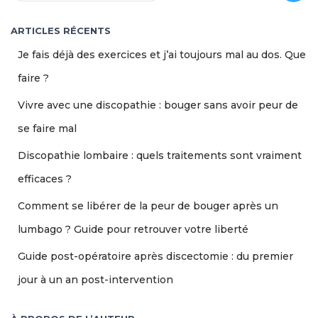
c
h
ARTICLES RÉCENTS
e
Je fais déjà des exercices et j’ai toujours mal au dos. Que
r
c
faire ?
h
Vivre avec une discopathie : bouger sans avoir peur de
e
r
se faire mal
:
Discopathie lombaire : quels traitements sont vraiment
efficaces ?
Comment se libérer de la peur de bouger après un
lumbago ? Guide pour retrouver votre liberté
Guide post-opératoire après discectomie : du premier
jour à un an post-intervention