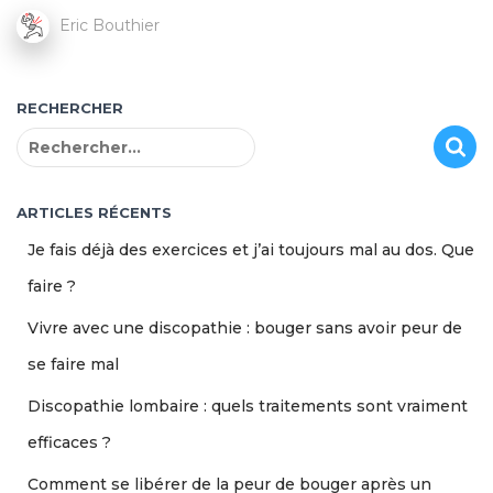
Eric Bouthier
RECHERCHER
R
e
c
h
ARTICLES RÉCENTS
e
Je fais déjà des exercices et j’ai toujours mal au dos. Que
r
c
faire ?
h
Vivre avec une discopathie : bouger sans avoir peur de
e
r
se faire mal
:
Discopathie lombaire : quels traitements sont vraiment
efficaces ?
Comment se libérer de la peur de bouger après un