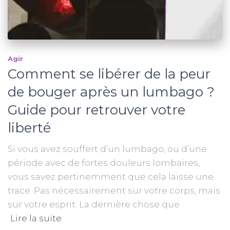
Agir
Comment se libérer de la peur
de bouger après un lumbago ?
Guide pour retrouver votre
liberté
Si vous avez souffert d’un lumbago, ou d’une
période avec de fortes douleurs lombaires,
vous savez pertinemment que cela laisse une
trace. Pas nécessairement sur votre corps, mais
sur votre esprit. La dernière chose que
Lire la suite