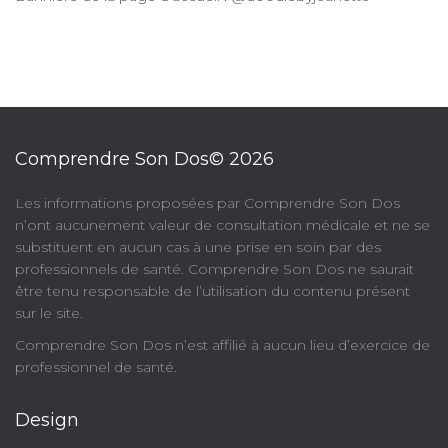
Comprendre Son Dos© 2026
​Les informations proposées par Comprendre Son Dos
n’ont aucunement valeur de consultation médicale et ne se
substituent en aucun cas à une prise en soin par des
professionnels de santé. Comprendre Son Dos ne saurait
être tenu responsable de l’utilisation du contenu présent
sur le site.
Comprendre Son Dos n’est affilié à aucun lieu d’exercice de
professionnel de santé.
Design