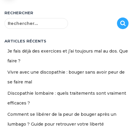
RECHERCHER
R
e
c
h
ARTICLES RÉCENTS
e
Je fais déjà des exercices et j’ai toujours mal au dos. Que
r
c
faire ?
h
Vivre avec une discopathie : bouger sans avoir peur de
e
r
se faire mal
:
Discopathie lombaire : quels traitements sont vraiment
efficaces ?
Comment se libérer de la peur de bouger après un
lumbago ? Guide pour retrouver votre liberté