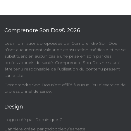
Comprendre Son Dos© 2026
​Les informations proposées par Comprendre Son Dos
n’ont aucunement valeur de consultation médicale et ne se
substituent en aucun cas à une prise en soin par des
professionnels de santé. Comprendre Son Dos ne saurait
être tenu responsable de l’utilisation du contenu présent
sur le site.
Comprendre Son Dos n’est affilié à aucun lieu d’exercice de
professionnel de santé.
Design
Logo créé par Dominique G.
Bannière créée par @doodlebyjeanette