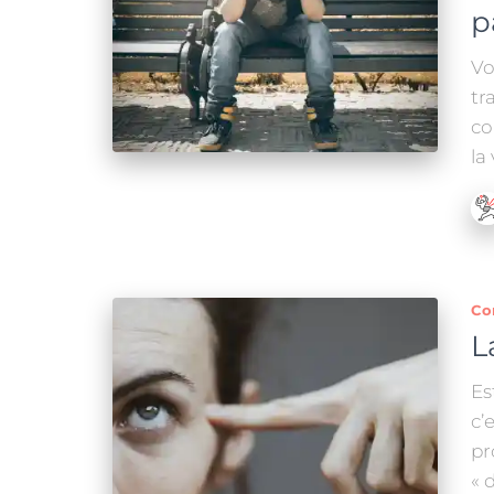
p
Vo
tr
co
la
Co
L
Es
c’
pr
« 