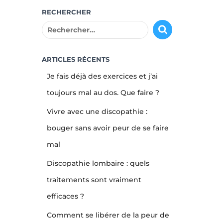
RECHERCHER
R
e
c
h
ARTICLES RÉCENTS
e
Je fais déjà des exercices et j’ai
r
c
toujours mal au dos. Que faire ?
h
Vivre avec une discopathie :
e
r
bouger sans avoir peur de se faire
mal
:
Discopathie lombaire : quels
traitements sont vraiment
efficaces ?
Comment se libérer de la peur de