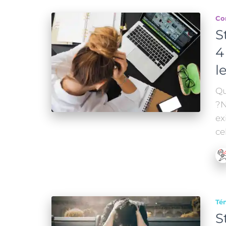
Co
S
4
l
Qu
?N
ex
ce
Té
S