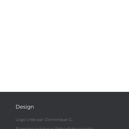
Design
Logo créé par Dominique G.
Bannière créée par @doodlebyjeanette