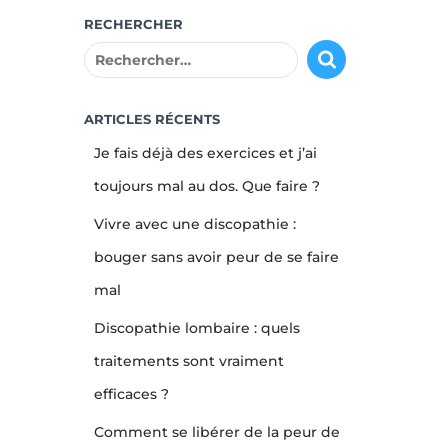
RECHERCHER
R
e
c
h
ARTICLES RÉCENTS
e
Je fais déjà des exercices et j’ai
r
c
toujours mal au dos. Que faire ?
h
Vivre avec une discopathie :
e
r
bouger sans avoir peur de se faire
mal
:
Discopathie lombaire : quels
traitements sont vraiment
efficaces ?
Comment se libérer de la peur de