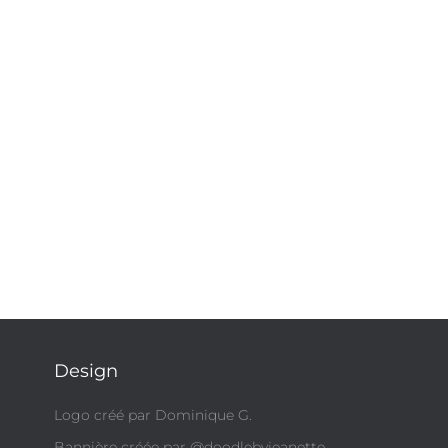
Design
Logo créé par Dominique G.
Bannière créée par @doodlebyjeanette