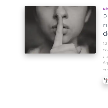
Réf
P
m
d
Ch
co
de
ég
vo