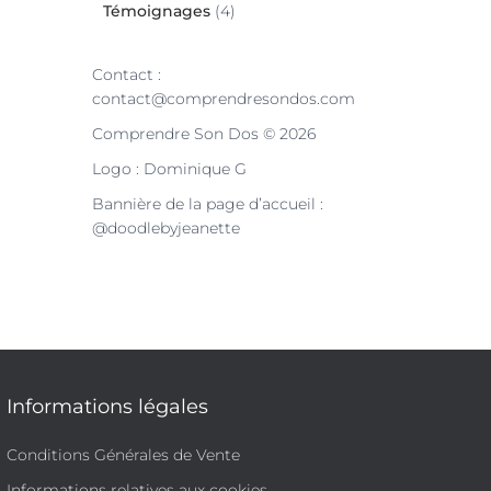
Témoignages
(4)
Contact :
contact@comprendresondos.com
Comprendre Son Dos © 2026
Logo : Dominique G
Bannière de la page d’accueil :
@doodlebyjeanette
Informations légales
Conditions Générales de Vente
Informations relatives aux cookies