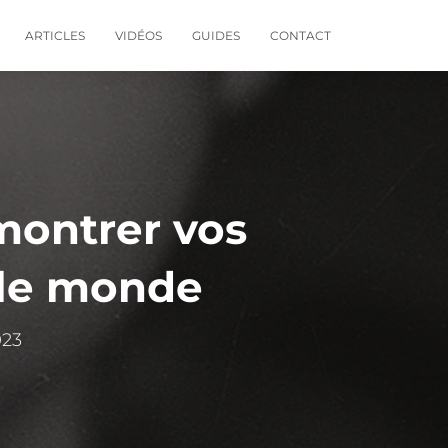
ARTICLES
VIDÉOS
GUIDES
CONTACT
montrer vos
t le monde
023