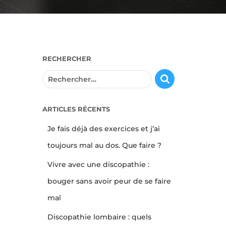
RECHERCHER
R
e
c
h
ARTICLES RÉCENTS
e
Je fais déjà des exercices et j’ai
r
c
toujours mal au dos. Que faire ?
h
e
Vivre avec une discopathie :
r
bouger sans avoir peur de se faire
:
mal
Discopathie lombaire : quels