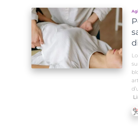
Ag
P
s
d
Lo
su
bl
ar
d’
Li