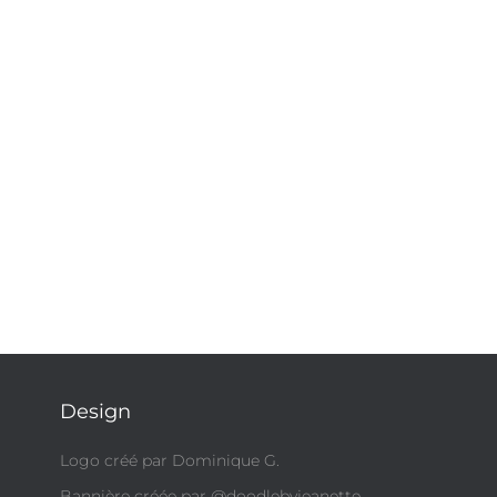
Design
Logo créé par Dominique G.
Bannière créée par @doodlebyjeanette