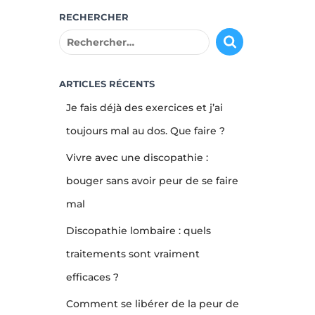
RECHERCHER
R
e
c
h
ARTICLES RÉCENTS
e
Je fais déjà des exercices et j’ai
r
c
toujours mal au dos. Que faire ?
h
Vivre avec une discopathie :
e
r
bouger sans avoir peur de se faire
mal
:
Discopathie lombaire : quels
traitements sont vraiment
efficaces ?
Comment se libérer de la peur de