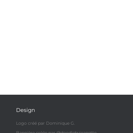
Design
Logo créé par Dominique G.
Bannière créée par @doodlebyjeanette