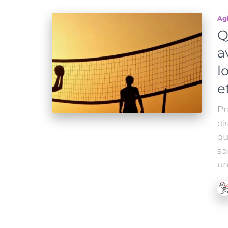
Ag
Q
a
l
e
Pr
di
qu
so
un