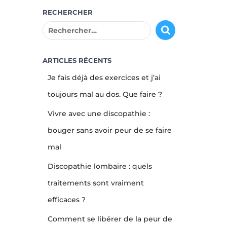
RECHERCHER
R
e
c
h
ARTICLES RÉCENTS
e
Je fais déjà des exercices et j’ai
r
c
toujours mal au dos. Que faire ?
h
Vivre avec une discopathie :
e
r
bouger sans avoir peur de se faire
mal
:
Discopathie lombaire : quels
traitements sont vraiment
efficaces ?
Comment se libérer de la peur de