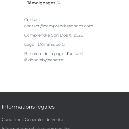
Témoignages
(4)
Contact :
contact@comprendresondos.com
Comprendre Son Dos © 2026
Logo : Dominique G
Bannière de la page d’accueil :
@doodlebyjeanette
Informations légales
Conditions Générales de Vente
Informations relatives aux cookies