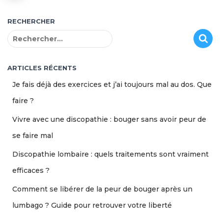
RECHERCHER
R
e
c
h
ARTICLES RÉCENTS
e
Je fais déjà des exercices et j’ai toujours mal au dos. Que
r
c
faire ?
h
Vivre avec une discopathie : bouger sans avoir peur de
e
r
se faire mal
:
Discopathie lombaire : quels traitements sont vraiment
efficaces ?
Comment se libérer de la peur de bouger après un
lumbago ? Guide pour retrouver votre liberté