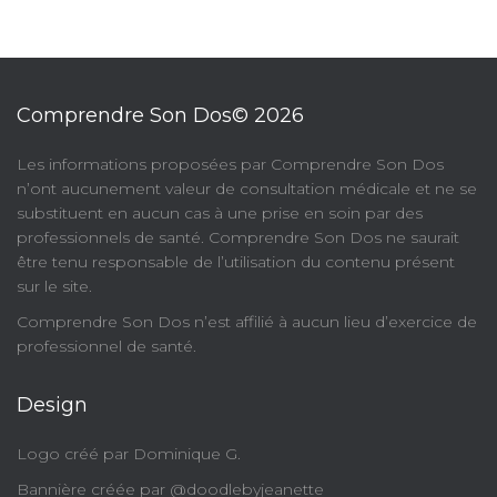
Comprendre Son Dos© 2026
​Les informations proposées par Comprendre Son Dos
n’ont aucunement valeur de consultation médicale et ne se
substituent en aucun cas à une prise en soin par des
professionnels de santé. Comprendre Son Dos ne saurait
être tenu responsable de l’utilisation du contenu présent
sur le site.
Comprendre Son Dos n’est affilié à aucun lieu d’exercice de
professionnel de santé.
Design
Logo créé par Dominique G.
Bannière créée par @doodlebyjeanette