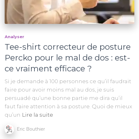
Analyser
Tee-shirt correcteur de posture
Percko pour le mal de dos : est-
ce vraiment efficace ?
Si je demande à 100 personnes ce qu’il faudrait
faire pour avoir moins mal au dos, je suis
persuadé qu’une bonne partie me dira qu’il
faut faire attention à sa posture. Quoi de mieux
qu’un
Lire la suite
Eric Bouthier