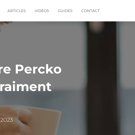
ARTICLES
VIDÉOS
GUIDES
CONTACT
ure Percko
vraiment
 2023