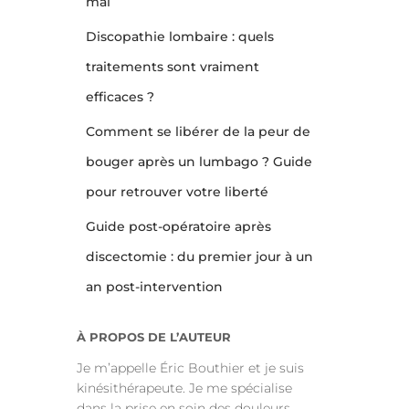
:
mal
Discopathie lombaire : quels
traitements sont vraiment
efficaces ?
Comment se libérer de la peur de
bouger après un lumbago ? Guide
pour retrouver votre liberté
Guide post-opératoire après
discectomie : du premier jour à un
an post-intervention
À PROPOS DE L’AUTEUR
Je m’appelle Éric Bouthier et je suis
kinésithérapeute. Je me spécialise
dans la prise en soin des douleurs