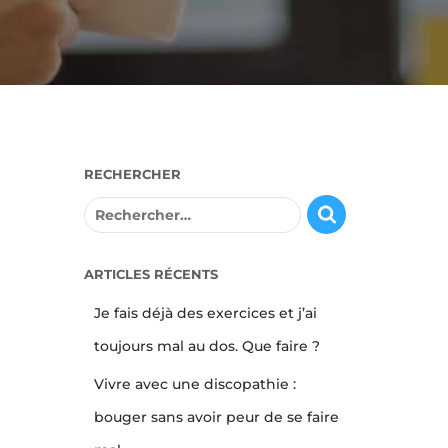
RECHERCHER
R
e
c
h
ARTICLES RÉCENTS
e
Je fais déjà des exercices et j’ai
r
c
toujours mal au dos. Que faire ?
h
e
Vivre avec une discopathie :
r
bouger sans avoir peur de se faire