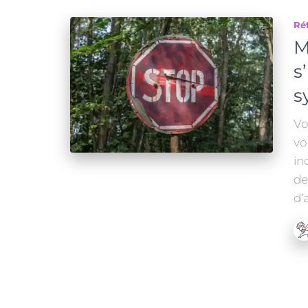
Réf
M
s
s
Vo
vo
in
de
d’