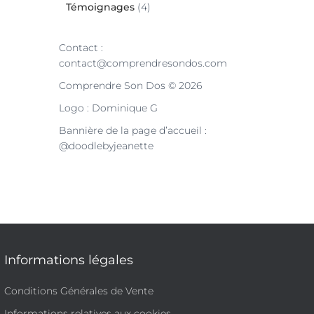
Témoignages
(4)
Contact :
contact@comprendresondos.com
Comprendre Son Dos © 2026
Logo : Dominique G
Bannière de la page d’accueil :
@doodlebyjeanette
Informations légales
Conditions Générales de Vente
Informations relatives aux cookies