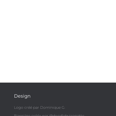
Design
Logo créé par Dominique G.
Bannière créée par @doodlebyjeanette