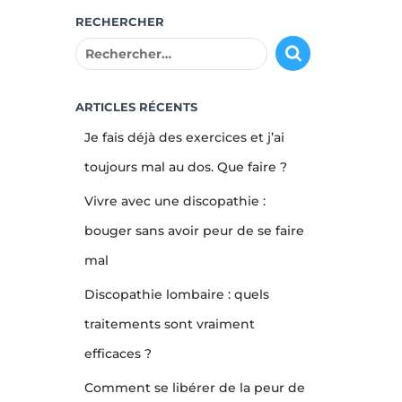
RECHERCHER
R
e
c
h
ARTICLES RÉCENTS
e
Je fais déjà des exercices et j’ai
r
c
toujours mal au dos. Que faire ?
h
Vivre avec une discopathie :
e
r
bouger sans avoir peur de se faire
mal
:
Discopathie lombaire : quels
traitements sont vraiment
efficaces ?
Comment se libérer de la peur de