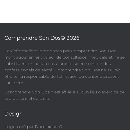
Comprendre Son Dos© 2026
​Les informations proposées par Comprendre Son Dos
n’ont aucunement valeur de consultation médicale et ne se
substituent en aucun cas à une prise en soin par des
professionnels de santé. Comprendre Son Dos ne saurait
être tenu responsable de l’utilisation du contenu présent
sur le site.
Comprendre Son Dos n’est affilié à aucun lieu d’exercice de
professionnel de santé.
Design
Logo créé par Dominique G.