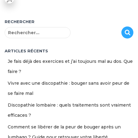
RECHERCHER
R
e
c
h
ARTICLES RÉCENTS
e
Je fais déjà des exercices et j’ai toujours mal au dos. Que
r
c
faire ?
h
Vivre avec une discopathie : bouger sans avoir peur de
e
r
se faire mal
:
Discopathie lombaire : quels traitements sont vraiment
efficaces ?
Comment se libérer de la peur de bouger après un
lumbago ? Guide pour retrouver votre liberté