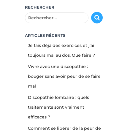
RECHERCHER
R
e
c
h
ARTICLES RÉCENTS
e
Je fais déjà des exercices et j’ai
r
c
toujours mal au dos. Que faire ?
h
Vivre avec une discopathie :
e
r
bouger sans avoir peur de se faire
mal
:
Discopathie lombaire : quels
traitements sont vraiment
efficaces ?
Comment se libérer de la peur de