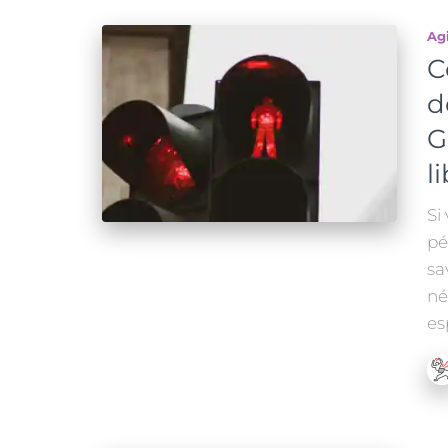
Ag
C
d
G
l
Si
pé
sa
né
es