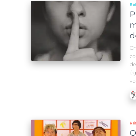
Réf
P
m
d
Ch
co
de
ég
vo
Réf
Q