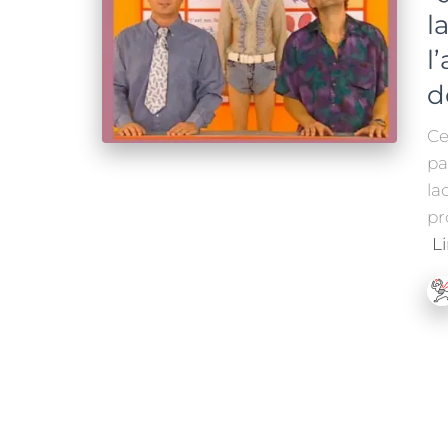
l
l
d
Ce
pa
la
pr
Li