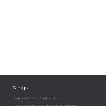
Design
Logo créé par Dominique G.
Bannière créée par @doodlebyjeanette