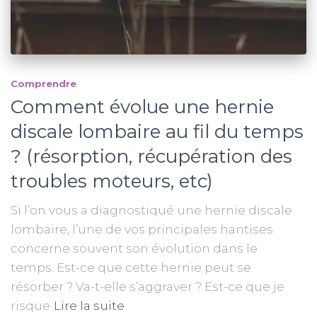
Comprendre
Comment évolue une hernie
discale lombaire au fil du temps
? (résorption, récupération des
troubles moteurs, etc)
Si l’on vous a diagnostiqué une hernie discale
lombaire, l’une de vos principales hantises
concerne souvent son évolution dans le
temps. Est-ce que cette hernie peut se
résorber ? Va-t-elle s’aggraver ? Est-ce que je
risque
Lire la suite