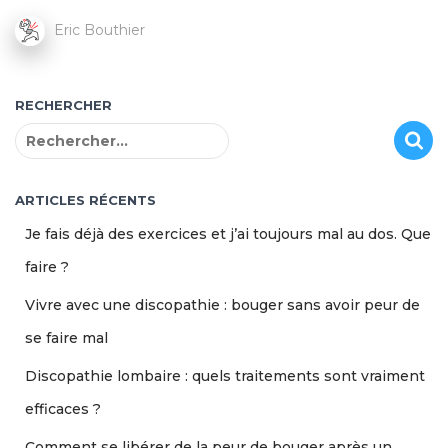
Eric Bouthier
RECHERCHER
R
e
c
h
ARTICLES RÉCENTS
e
Je fais déjà des exercices et j’ai toujours mal au dos. Que
r
c
faire ?
h
Vivre avec une discopathie : bouger sans avoir peur de
e
r
se faire mal
:
Discopathie lombaire : quels traitements sont vraiment
efficaces ?
Comment se libérer de la peur de bouger après un