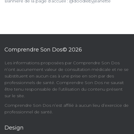
Bannière de la page d’accueil : @doodlebyjeanette
Comprendre Son Dos© 2026
​Les informations proposées par Comprendre Son Dos
n’ont aucunement valeur de consultation médicale et ne se
substituent en aucun cas à une prise en soin par des
professionnels de santé. Comprendre Son Dos ne saurait
être tenu responsable de l’utilisation du contenu présent
sur le site.
Comprendre Son Dos n’est affilié à aucun lieu d’exercice de
professionnel de santé.
Design