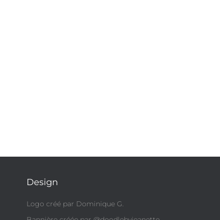
Design
Logo créé par Dominique G.
Bannière créée par @doodlebyjeanette