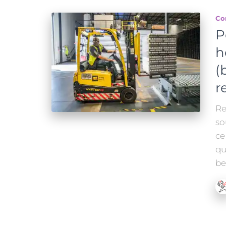
Co
P
h
(
r
Re
so
ce
qu
be