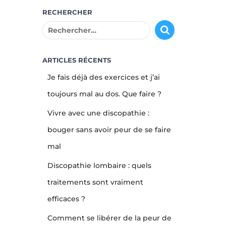
RECHERCHER
R
e
c
h
ARTICLES RÉCENTS
e
Je fais déjà des exercices et j’ai
r
c
toujours mal au dos. Que faire ?
h
Vivre avec une discopathie :
e
r
bouger sans avoir peur de se faire
mal
:
Discopathie lombaire : quels
traitements sont vraiment
efficaces ?
Comment se libérer de la peur de