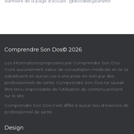
Bannière de la page d’accueil : @doodlebyjeanette
Comprendre Son Dos© 2026
​Les informations proposées par Comprendre Son Dos
n’ont aucunement valeur de consultation médicale et ne se
substituent en aucun cas à une prise en soin par des
professionnels de santé. Comprendre Son Dos ne saurait
être tenu responsable de l’utilisation du contenu présent
sur le site.
Comprendre Son Dos n’est affilié à aucun lieu d’exercice de
professionnel de santé.
Design