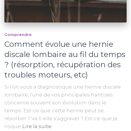
Comprendre
Comment évolue une hernie
discale lombaire au fil du temps
? (résorption, récupération des
troubles moteurs, etc)
Si l’on vous a diagnostiqué une hernie discale
lombaire, l’une de vos principales hantises
concerne souvent son évolution dans le
temps. Est-ce que cette hernie peut se
résorber ? Va-t-elle s’aggraver ? Est-ce que je
risque
Lire la suite