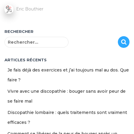
Eric Bouthier
RECHERCHER
R
e
c
h
ARTICLES RÉCENTS
e
Je fais déjà des exercices et j’ai toujours mal au dos. Que
r
c
faire ?
h
Vivre avec une discopathie : bouger sans avoir peur de
e
r
se faire mal
:
Discopathie lombaire : quels traitements sont vraiment
efficaces ?
Comment se libérer de la peur de bouger après un