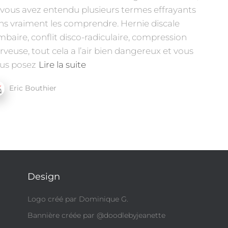
 vous avez entendu plusieurs termes effrayants
ns vraiment les comprendre. Hernie discale
mbaire, conflit disco-radiculaire, compression
rveuse, tout cela a l’air bien dangereux et vous
us posez
Lire la suite
Eric Bouthier
Design
Logo créé par Dominique G.
Bannière créée par @doodlebyjeanette