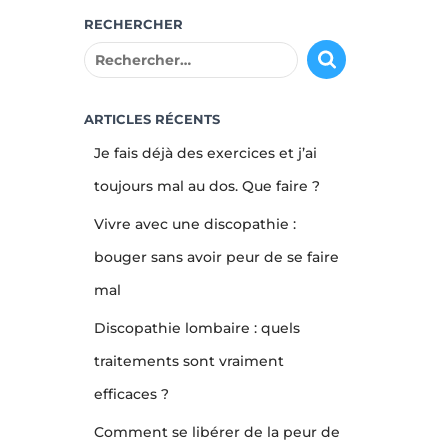
RECHERCHER
R
e
c
h
ARTICLES RÉCENTS
e
Je fais déjà des exercices et j’ai
r
c
toujours mal au dos. Que faire ?
h
Vivre avec une discopathie :
e
r
bouger sans avoir peur de se faire
mal
:
Discopathie lombaire : quels
traitements sont vraiment
efficaces ?
Comment se libérer de la peur de