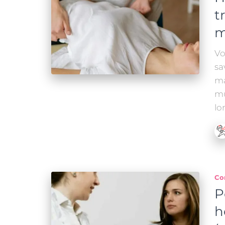
t
m
Vo
sa
ma
mu
lo
Co
P
h