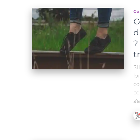
Co
C
d
?
t
Si
lo
co
ce
s’