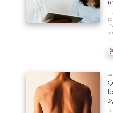
(
Re
so
“P
ar
ce
Co
Q
l
s
La