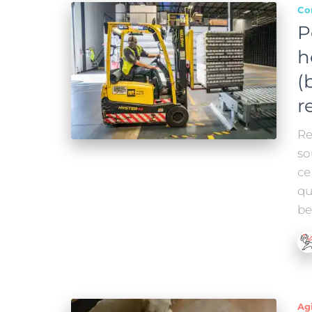
Co
P
h
(
r
Re
so
ce
qu
be
Ag