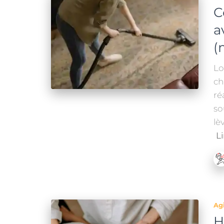
C
a
(
Lo
ch
ré
so
lè
Li
Ag
H