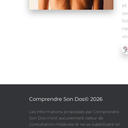
et
sa
lo
ne
vo
Comprendre Son Dos© 2026
​Les informations proposées par Comprendre
Son Dos n’ont aucunement valeur de
consultation médicale et ne se substituent en