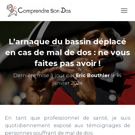
O
U
V
R
I
L’arnaque du bassin déplacé
R
/
en cas de mal de dos : ne vous
F
faites pas avoir !
E
R
M
Dernière mise à jour par
Eric Bouthier
le 14
E
janvier 2024
R
L
A
N
A
V
En tant que professionnel de santé, je suis
I
G
quotidiennement exposé aux témoignages de
A
personnes souffrant de mal de dos.