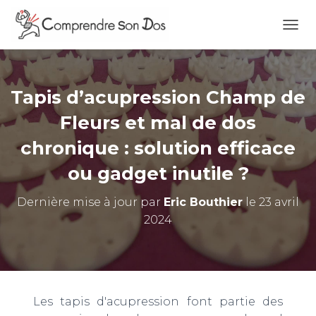
O
U
V
R
I
Tapis d’acupression Champ de
R
/
Fleurs et mal de dos
F
chronique : solution efficace
E
R
ou gadget inutile ?
M
E
R
Dernière mise à jour par
Eric Bouthier
le 23 avril
L
2024
A
N
A
V
I
G
Les tapis d'acupression font partie des
A