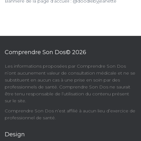
Bannière de la page d’accueil : @doodlebyjeanette
Comprendre Son Dos© 2026
​Les informations proposées par Comprendre Son Dos
n’ont aucunement valeur de consultation médicale et ne se
substituent en aucun cas à une prise en soin par des
professionnels de santé. Comprendre Son Dos ne saurait
être tenu responsable de l’utilisation du contenu présent
sur le site.
Comprendre Son Dos n’est affilié à aucun lieu d’exercice de
professionnel de santé.
Design