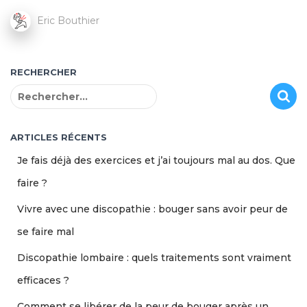
Eric Bouthier
RECHERCHER
R
e
c
h
ARTICLES RÉCENTS
e
Je fais déjà des exercices et j’ai toujours mal au dos. Que
r
c
faire ?
h
Vivre avec une discopathie : bouger sans avoir peur de
e
r
se faire mal
:
Discopathie lombaire : quels traitements sont vraiment
efficaces ?
Comment se libérer de la peur de bouger après un