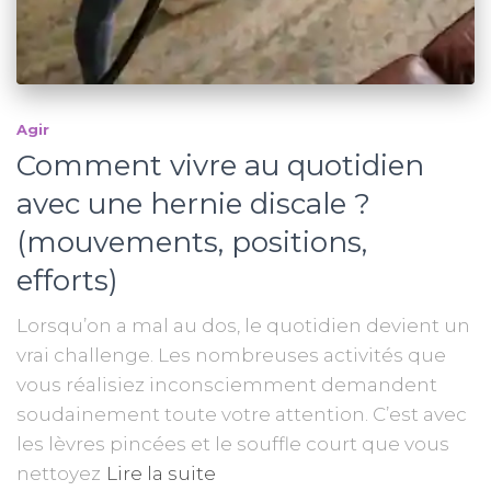
Agir
Comment vivre au quotidien
avec une hernie discale ?
(mouvements, positions,
efforts)
Lorsqu’on a mal au dos, le quotidien devient un
vrai challenge. Les nombreuses activités que
vous réalisiez inconsciemment demandent
soudainement toute votre attention. C’est avec
les lèvres pincées et le souffle court que vous
nettoyez
Lire la suite