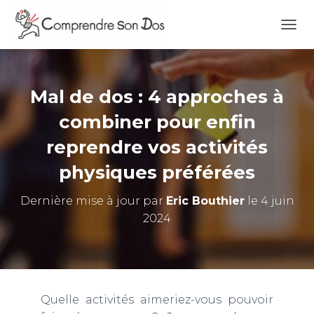
O
U
V
R
I
Mal de dos : 4 approches à
R
/
combiner pour enfin
F
reprendre vos activités
E
R
physiques préférées
M
E
R
Dernière mise à jour par
Eric Bouthier
le 4 juin
L
2024
A
N
A
V
I
G
Quelle activités aimeriez-vous pouvoir
A