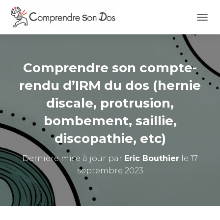
O
U
V
R
I
Comprendre son compte-
R
/
rendu d’IRM du dos (hernie
F
discale, protrusion,
E
R
bombement, saillie,
M
E
discopathie, etc)
R
L
A
Dernière mise à jour par
Eric Bouthier
le 17
N
septembre 2023
A
V
I
G
A